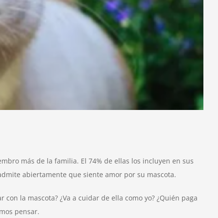
bro más de la familia. El 74% de ellas los incluyen en sus
% admite abiertamente que siente amor por su mascota.
r con la mascota? ¿Va a cuidar de ella como yo? ¿Quién paga
amos pensar.