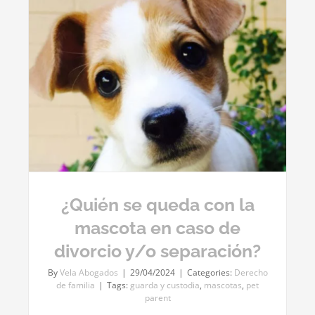
e
¿Quién se queda con la
mascota en caso de
divorcio y/o separación?
By
Vela Abogados
|
29/04/2024
|
Categories:
Derecho
de familia
|
Tags:
guarda y custodia
,
mascotas
,
pet
parent