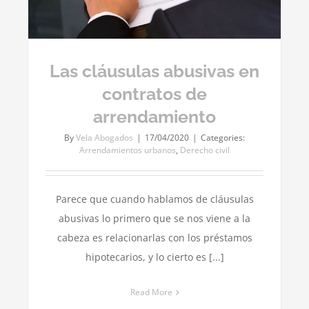
Las cláusulas abusivas en
contratos de
arrendamiento
By
Vela Abogados
|
17/04/2020
|
Categories:
Arrendamientos urbanos
,
Derecho civil
Parece que cuando hablamos de cláusulas
abusivas lo primero que se nos viene a la
cabeza es relacionarlas con los préstamos
hipotecarios, y lo cierto es [...]
Read More